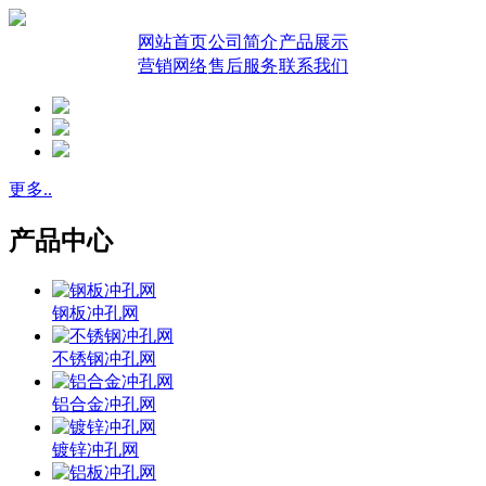
网站首页
公司简介
产品展示
营销网络
售后服务
联系我们
更多..
产品中心
钢板冲孔网
不锈钢冲孔网
铝合金冲孔网
镀锌冲孔网