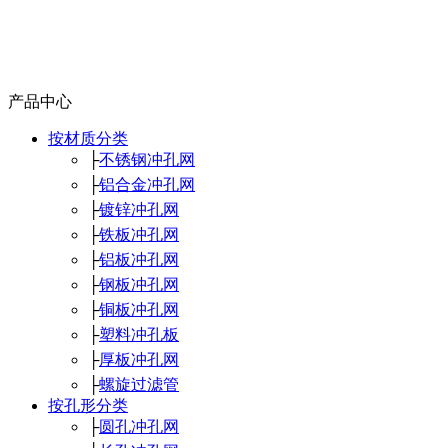
产品中心
按材质分类
├
不锈钢冲孔网
├
铝合金冲孔网
├
镀锌冲孔网
├
铁板冲孔网
├
铝板冲孔网
├
钢板冲孔网
├
铜板冲孔网
├
塑料冲孔板
├
厚板冲孔网
├
螺旋过滤管
按孔形分类
├
圆孔冲孔网