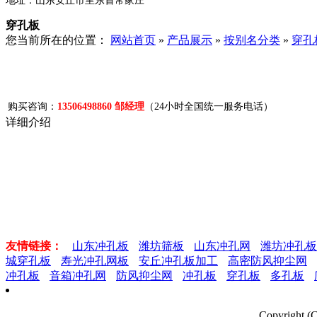
地址：山东安丘市里东首常家庄
穿孔板
您当前所在的位置：
网站首页
»
产品展示
»
按别名分类
»
穿孔
购买咨询：
13506498860 邹经理
（24小时全国统一服务电话）
详细介绍
友情链接：
山东冲孔板
潍坊筛板
山东冲孔网
潍坊冲孔板
城穿孔板
寿光冲孔网板
安丘冲孔板加工
高密防风抑尘网
冲孔板
音箱冲孔网
防风抑尘网
冲孔板
穿孔板
多孔板
Copyrigh