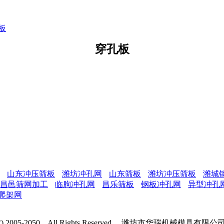
板
穿孔板
山东冲压筛板
潍坊冲孔网
山东筛板
潍坊冲压筛板
潍城
昌邑筛网加工
临朐冲孔网
昌乐筛板
钢板冲孔网
异型冲孔
爬架网
t (C) 2005-2050 All Rights Reserved. 潍坊市华瑞机械模具