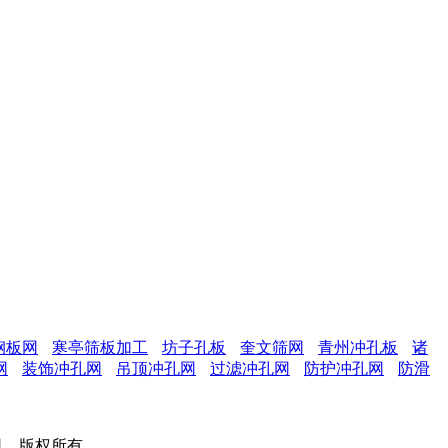
钢板网
寒亭筛板加工
坊子孔板
奎文筛网
青州冲孔板
诸
网
装饰冲孔网
吊顶冲孔网
过滤冲孔网
防护冲孔网
防滑
有限公司 版权所有