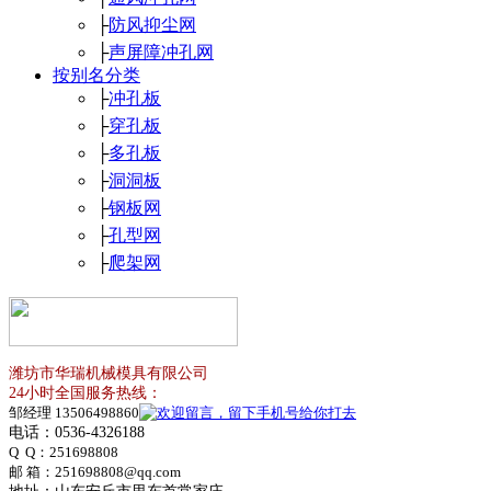
├
防风抑尘网
├
声屏障冲孔网
按别名分类
├
冲孔板
├
穿孔板
├
多孔板
├
洞洞板
├
钢板网
├
孔型网
├
爬架网
潍坊市华瑞机械模具有限公司
24小时全国服务热线：
邹经理 13506498860
电话：0536-4326188
Q Q：
251698808
邮 箱：251698808@qq.com