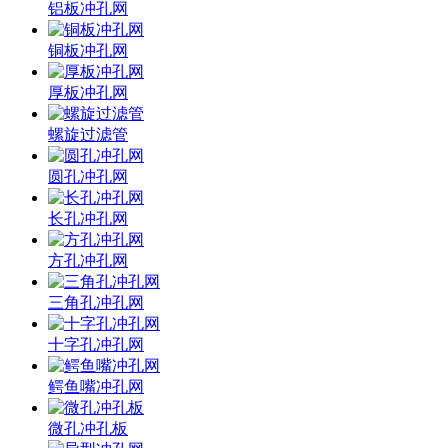
铝板冲孔网
铜板冲孔网
厚板冲孔网
螺旋过滤管
圆孔冲孔网
长孔冲孔网
方孔冲孔网
三角孔冲孔网
十字孔冲孔网
鳄鱼嘴冲孔网
微孔冲孔板