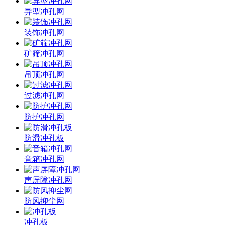
异型冲孔网
装饰冲孔网
矿筛冲孔网
吊顶冲孔网
过滤冲孔网
防护冲孔网
防滑冲孔板
音箱冲孔网
声屏障冲孔网
防风抑尘网
冲孔板